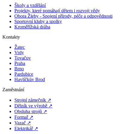
Školy a vzdělání
Projekty, které pomáhají dětem i rozvoji vědy
Obora Žleby - Spojení přírody, péče a odpovědnosti
Sportovní kluby a spolky
Kroměřížská dráha
Kontakty
Žatec
Vrdy
Tovačov
Praha
Brno
Pardubice
Havlíčkův Brod
Zaměstnání
Strojní zámečník ↗
Dělník ve výrobě ↗
Obsluha strojů ↗
Formař ↗
Vazač ↗
Elektrikář ↗